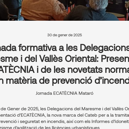
30 de gener de 2025
nada formativa a les Delegacions
me i del Vallès Oriental: Prese
ATÈCNIA i de les novetats norma
n matèria de prevenció d’incend
Jornada ECATÈCNIA Mataró
 de Gener de 2025, les Delegacions del Maresme i del Vallès Or
resentació d’ECATÈCNIA, la nova marca del Cateb per a la tramit
revenció i seguretat en incendis, així com els Informes d’Idoneï
sme d’agilització de les llicències urbanístiques.