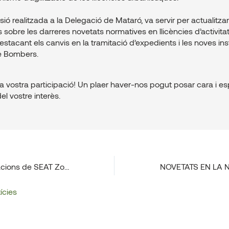
ió realitzada a la Delegació de Mataró, va servir per actualitzar
 sobre les darreres novetats normatives en llicències d’activita
estacant els canvis en la tramitació d’expedients i les noves in
e Bombers.
la vostra participació! Un plaer haver-nos pogut posar cara i e
el vostre interès.
Visita a les instal·lacions de SEAT Zona Franca
ícies