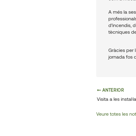
A més la sess
professionals
d’incendis, d
tècniques d
Gràcies per 
jornada fos d
ANTERIOR
Navegació
d'entrades
Veure totes les not