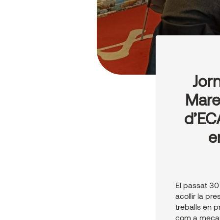
Jor
Mares
d’EC
e
El passat 30
acollir la p
treballs en p
com a mecani