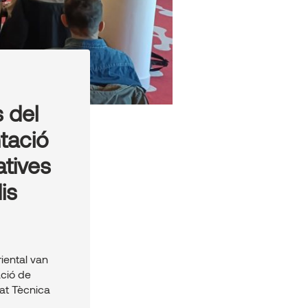
 del
ntació
tives
is
iental van
ació de
tat Tècnica