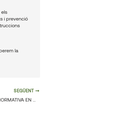
 els
ts i prevenció
struccions
sperem la
SEGÜENT
NOVETATS EN LA NORMATIVA EN MATÈRIA DE PREVENCIÓ D’INCENDIS